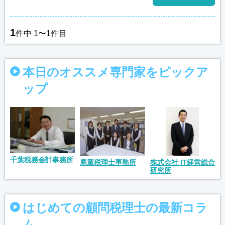
1
件中 1〜1件目
本日のオススメ専門家をピックア
ップ
千葉税務会計事務所
庵章税理士事務所
株式会社 IT経営総合
研究所
はじめての顧問税理士の最新コラ
ム