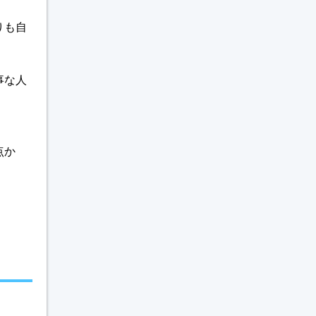
りも自
事な人
点か