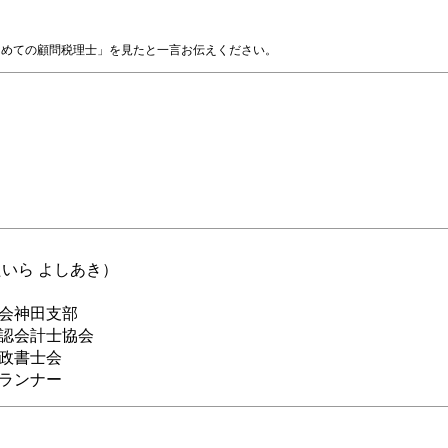
じめての顧問税理士」を見たと一言お伝えください。
たいら よしあき）
会神田支部
認会計士協会
政書士会
ランナー