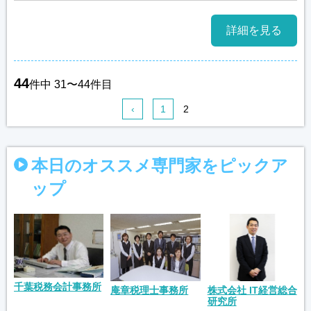
詳細を見る
44
件中 31〜44件目
‹
1
2
本日のオススメ専門家をピックア
ップ
千葉税務会計事務所
庵章税理士事務所
株式会社 IT経営総合
研究所