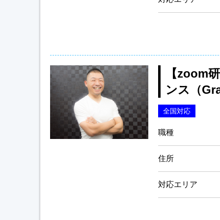
【zoo
ンス（Gra
全国対応
職種
住所
対応エリア