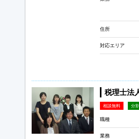
住所
対応エリア
税理士法
相談無料
分
職種
業務