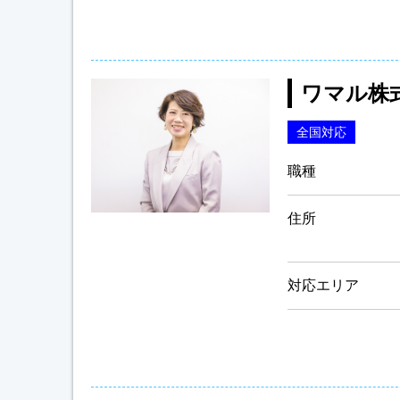
ワマル株
全国対応
職種
住所
対応エリア