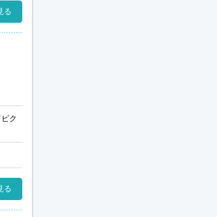
見る
「ピク
見る