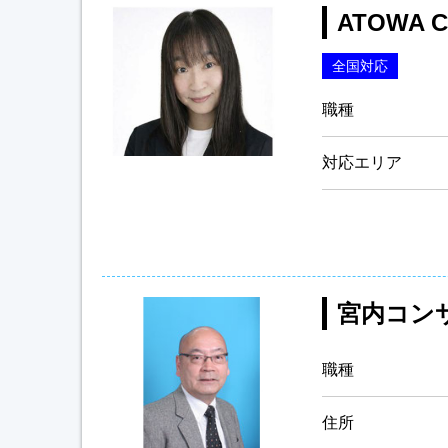
ATOWA Co
全国対応
職種
対応エリア
宮内コン
職種
住所