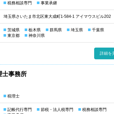
税務相談専門
事業承継
埼玉県さいたま市北区東大成町1-584-1 アイマウスビル202
茨城県
栃木県
群馬県
埼玉県
千葉県
東京都
神奈川県
詳細を
理士事務所
税理士
記帳代行専門
節税・法人税専門
税務相談専門