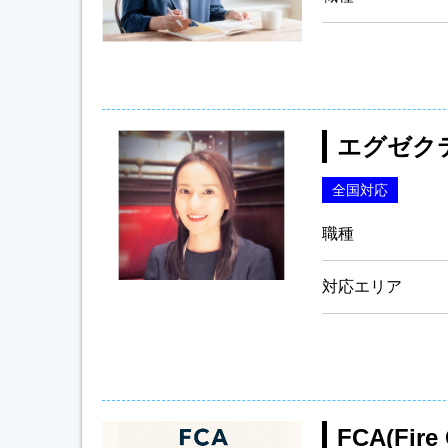
エグゼク
全国対応
職種
対応エリア
FCA(Fire