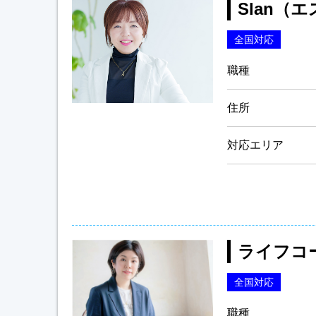
Slan（
全国対応
職種
住所
対応エリア
ライフコ
全国対応
職種