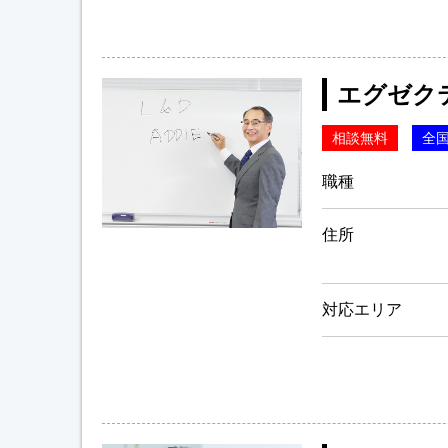
エグゼク
相談無料
全
職種
住所
対応エリア