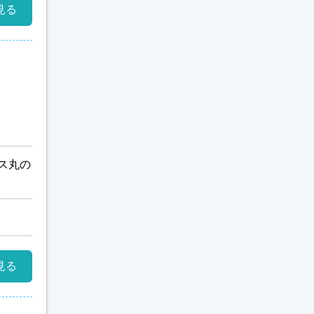
見る
イス丸の
見る